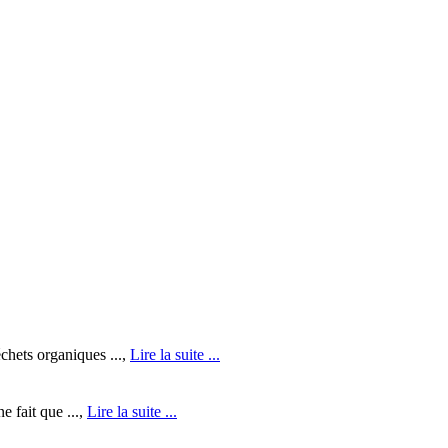
chets organiques ...,
Lire la suite ...
e fait que ...,
Lire la suite ...