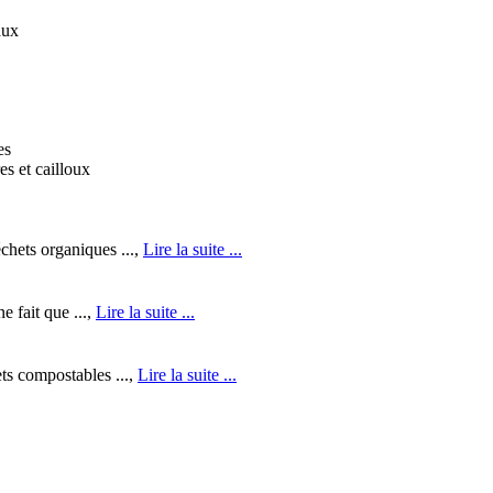
aux
es
es et cailloux
chets organiques ...,
Lire la suite ...
e fait que ...,
Lire la suite ...
ts compostables ...,
Lire la suite ...