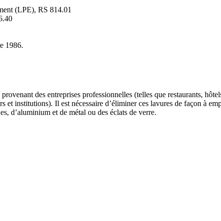
nement (LPE), RS 814.01
6.40
re 1986.
rovenant des entreprises professionnelles (telles que restaurants, hôtels
oyers et institutions). Il est nécessaire d’éliminer ces lavures de façon à
s, d’aluminium et de métal ou des éclats de verre.